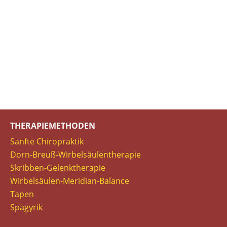
THERAPIEMETHODEN
Sanfte Chiropraktik
Dorn-Breuß-Wirbelsäulentherapie
Skribben-Gelenktherapie
Wirbelsäulen-Meridian-Balance
Tapen
Spagyrik